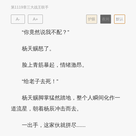
第1119章三大战王联手
A-
A+
护眼
夜间
默认
“你竟然说我不配？”
杨天赐怒了。
脸上青筋暴起，情绪激昂。
“给老子去死！”
杨天赐脚掌猛然踏地，整个人瞬间化作一
道流星，朝着杨辰冲击而去。
一出手，这家伙就拼尽......