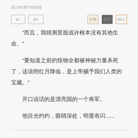
第1300章不听劝阻
A-
A+
护眼
夜间
默认
“而且，我猜测里面或许根本没有其他生
命。”
“要知道之前的怪物全都被神秘力量杀死
了，这说明红月降临，是上帝赐予我们人类的
宝藏。”
开口说话的是漂亮国的一个将军。
他目光灼灼，眼睛深处，明显有闪......