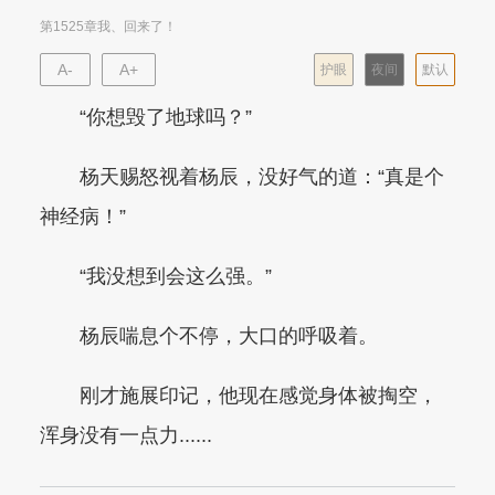
第1525章我、回来了！
A-
A+
护眼
夜间
默认
“你想毁了地球吗？”
杨天赐怒视着杨辰，没好气的道：“真是个
神经病！”
“我没想到会这么强。”
杨辰喘息个不停，大口的呼吸着。
刚才施展印记，他现在感觉身体被掏空，
浑身没有一点力......