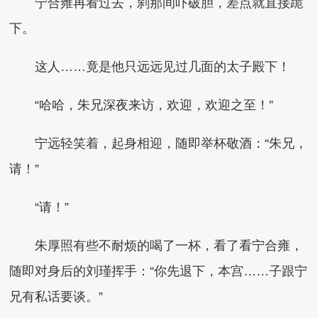
宁合雍再看过去，刹那间吓破胆，差点就直接跪
下。
这人……竟是他只远远见过几面的太子殿下！
“哈哈，朱兄深夜来访，欢迎，欢迎之至！”
宁远轻笑着，起身相迎，随即举杯敬酒：“朱兄，
请！”
“请！”
朱厚照有些不耐烦的喝了一杯，看了看宁合雍，
随即对身后的刘瑾挥手：“你先退下，本宫……子跟宁
兄有私话要谈。”