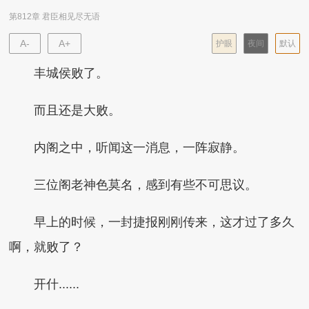
第812章 君臣相见尽无语
A-
A+
护眼
夜间
默认
丰城侯败了。
而且还是大败。
内阁之中，听闻这一消息，一阵寂静。
三位阁老神色莫名，感到有些不可思议。
早上的时候，一封捷报刚刚传来，这才过了多久
啊，就败了？
开什......