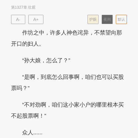
第1327章 壮观
A-
A+
护眼
夜间
默认
作坊之中，许多人神色诧异，不禁望向那
开口的妇人。
“孙大娘，怎么了？”
“是啊，到底怎么回事啊，咱们也可以买股
票吗？”
“不对劲啊，咱们这小家小户的哪里根本买
不起股票啊！”
众人......