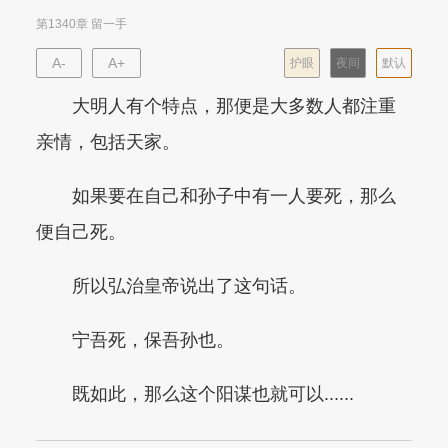
第1340章 留一手
A-
A+
护眼
夜间
默认
大明人有个特点，那便是大多数人都注重
亲情，包括天家。
如果要在自己和孙子中有一人要死，那么
便自己死。
所以弘治皇帝说出了这句话。
宁吾死，保吾孙也。
既如此，那么这个阳谋也就可以......