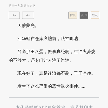
第三十九章 吕尚末路
A-
A+
护眼
夜间
默认
天蒙蒙亮。
江华站在仓库废墟前，眼神唏嘘。
吕尚那王八蛋，做事真绝啊，生怕火势烧
的不够大，还专门让人浇了汽油。
现在好了，真是连渣都不剩，干干净净。
发生了这么严重的恶性纵火事件......