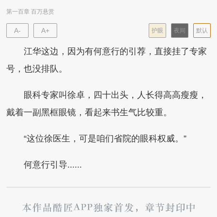
第一百章 百万悬赏
A-
A+
护眼
夜间
默认
江华这边，因为有何意行的引荐，直接挂了专家
号，也没排队。
眼科专家叫徐卓，四十出头，人长得高高瘦瘦，
戴着一副黑框眼镜，看起来书生气比较重。
“这位徐医生，可是咱们省院的眼科权威。”
何意行引导......