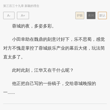
第三百三十九章 新颖的理念
A-
A+
护眼
夜间
默认
蓉城的夜，多姿多彩。
小田幸助在魏鼎的刻意讨好下，乐不思蜀，感觉
对方不愧是掌控了蓉城娱乐产业的幕后大佬，玩法简
直太多了。
此时此刻，江华又在干什么呢？
他正把自己写的一份稿子，交给蓉城晚报的
一......