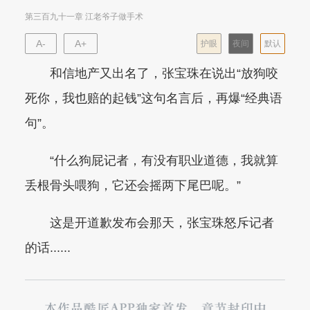
第三百九十一章 江老爷子做手术
A-
A+
护眼
夜间
默认
和信地产又出名了，张宝珠在说出“放狗咬
死你，我也赔的起钱”这句名言后，再爆“经典语
句”。
“什么狗屁记者，有没有职业道德，我就算
丢根骨头喂狗，它还会摇两下尾巴呢。”
这是开道歉发布会那天，张宝珠怒斥记者
的话......