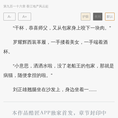
第九百一十六章 香江地产风云起
A-
A+
护眼
夜间
默认
“干杯，恭喜师父，又从包家身上咬下一块肉。”
罗耀辉西装革履，一手搂着美女，一手端着酒
杯。
“小意思，洒洒水啦，没了老船王的包家，那就是
病猫，随便拿捏的啦。”
刘正雄翘腿坐在沙发上，身边坐着一......