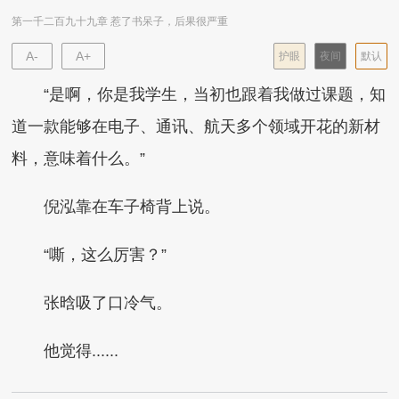
第一千二百九十九章 惹了书呆子，后果很严重
A-
A+
护眼
夜间
默认
“是啊，你是我学生，当初也跟着我做过课题，知
道一款能够在电子、通讯、航天多个领域开花的新材
料，意味着什么。”
倪泓靠在车子椅背上说。
“嘶，这么厉害？”
张晗吸了口冷气。
他觉得......