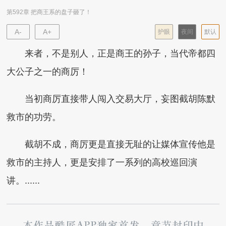
第592章 把商王系的盘子砸了！
A-
A+
护眼
夜间
默认
来者，不是别人，正是商王的孙子，当代帝都四
大公子之一的商厉！
当初商厉直接带人闯入交易大厅，妄图截胡陈默
救市的功劳。
截胡不成，商厉更是直接无耻的让媒体宣传他是
救市的主持人，更是安排了一系列的高校巡回演
讲。......