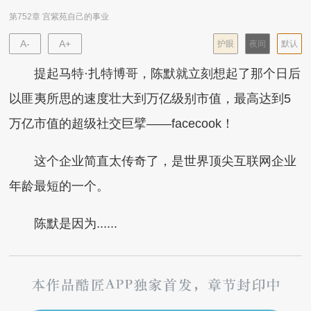
第752章 宫紫苑自己的事业
A-
A+
护眼
夜间
默认
提起马特·扎特博哥，陈默就立刻想起了那个日后
以匪夷所思的速度壮大到万亿级别市值，最高达到5
万亿市值的超级社交巨擘——facecook！
这个企业简直太传奇了，是世界顶尖互联网企业
年龄最短的一个。
陈默是因为......