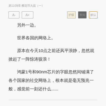
第1109章 樱花币大战（一）
A-
A+
护眼
夜间
默认
另外一边。
世界各国的网络上。
原本在今天10点之前还风平浪静，忽然就
掀起了一阵惊涛骇浪！
鸿蒙1号和90nm芯片的字眼忽然间铺满了
各个国家的社交网络上，根本就是毫无预兆一
般，感觉前一刻还什么......