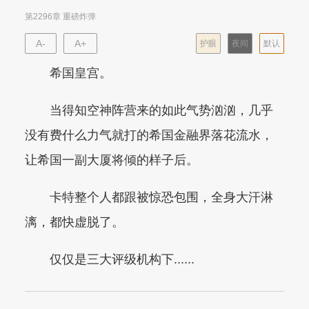
第2296章 重磅炸弹
A-
A+
护眼
夜间
默认
希国皇宫。
当得知空神阵营来的如此气势汹汹，几乎
没有费什么力气就打的希国金融界落花流水，
让希国一副大厦将倾的样子后。
卡特整个人都跟被惊恐包围，全身大汗淋
漓，都快虚脱了。
仅仅是三大评级机构下......