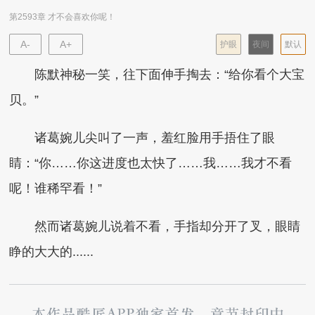
第2593章 才不会喜欢你呢！
A-
A+
护眼
夜间
默认
陈默神秘一笑，往下面伸手掏去：“给你看个大宝
贝。”
诸葛婉儿尖叫了一声，羞红脸用手捂住了眼
睛：“你……你这进度也太快了……我……我才不看
呢！谁稀罕看！”
然而诸葛婉儿说着不看，手指却分开了叉，眼睛
睁的大大的......