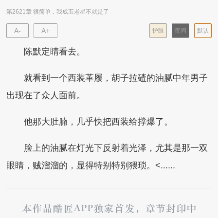
第2621章 很简单，我成五老星不就是了
A-
A+
护眼
夜间
默认
陈默定睛看去。
就看到一个西装革履，胡子拉碴的油腻中年男子
出现在了众人面前。
他那大肚腩，几乎快把西装给撑爆了。
脸上的油腻在灯光下反射着光泽，尤其是那一双
眼睛，贼溜溜的，显得特别特别猥琐。<......