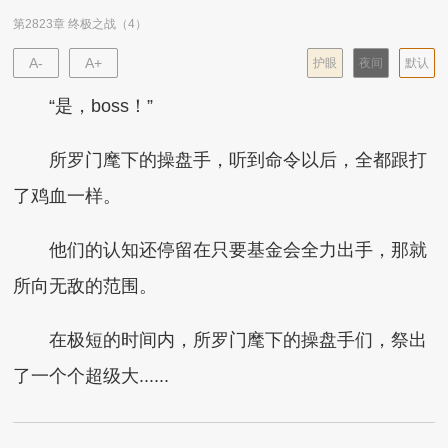
第2823章 终极之战（4）
A-
A+
护眼
夜间
默认
“是，boss！”
所罗门麾下的操盘手，听到命令以后，全都跟打
了鸡血一样。
他们的认知还停留在只要基金会全力出手，那就
所向无敌的范围。
在极短的时间内，所罗门麾下的操盘手们，祭出
了一个个超级大......