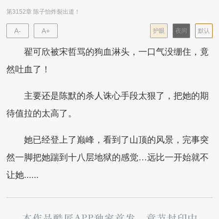
第3152章 陈子怡炸裂出道！
A-
A+
护眼
夜间
默认
翟可欣被宋哲骂的狗血淋头，一口气没绷住，竟
然吐血了！
主要还是陈默的杀人诛心手段太狠了，把她的期
待值拉的太高了。
她已经登上了巅峰，看到了山顶的风景，完事突
然一脚把她踹到十八层地狱的感觉…远比一开始就不
让她......