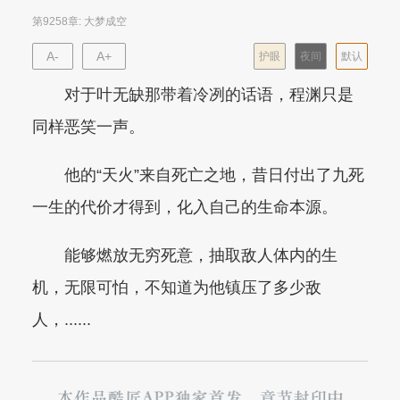
第9258章: 大梦成空
A-
A+
护眼
夜间
默认
对于叶无缺那带着冷冽的话语，程渊只是
同样恶笑一声。
他的“天火”来自死亡之地，昔日付出了九死
一生的代价才得到，化入自己的生命本源。
能够燃放无穷死意，抽取敌人体内的生
机，无限可怕，不知道为他镇压了多少敌
人，......