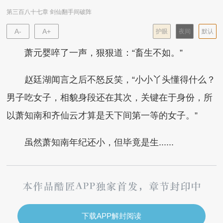
第三百八十七章 剑仙翻手间破阵
A-
A+
护眼
夜间
默认
萧元婴啐了一声，狠狠道：“畜生不如。”
赵廷湖闻言之后不怒反笑，“小小丫头懂得什么？
男子吃女子，相貌身段还在其次，关键在于身份，所
以萧知南和齐仙云才算是天下间第一等的女子。”
虽然萧知南年纪还小，但毕竟是生......
下载APP解封阅读