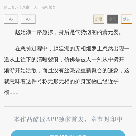
第三百八十八章 一人一猫相顾言
A-
A+
护眼
夜间
默认
赵廷湖一路急掠，身后是气势汹汹的萧元婴。
在急掠过程中，赵廷湖的无相烟罗上忽然出现一
道从上往下的清晰裂痕，仿佛是被人一剑从中劈开，
渐渐开始溃散，而且没有丝毫要重新聚合的迹象，这
就意味着这件号称无形无相的护身宝物已经近乎
彻......