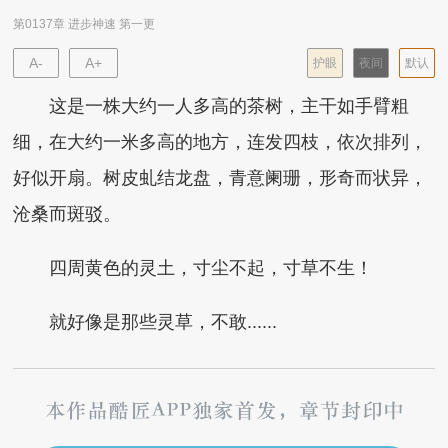
第0137章 进步神速 第一更
A-
A+
护眼
夜间
默认
这是一株大约一人多高的茶树，主干如手臂粗
细，在大约一米多高的地方，连发四枝，依次排列，
好似开扇。树皮虬结龙盘，青意阑珊，形奇而状异，
沧桑而斑驳。
四周黄色的灵土，寸尘不起，寸草不生！
就好像是那些灵草，不敢......